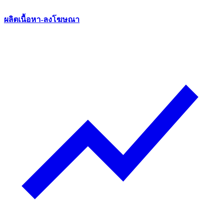
ผลิตเนื้อหา-ลงโฆษณา