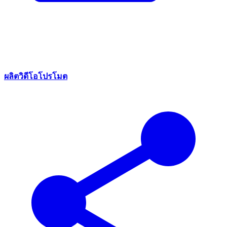
ผลิตวิดีโอโปรโมต