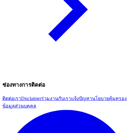
ช่องทางการติดต่อ
ติดต่อเรา
Disclaimer
ร่วมงานกับเรา
แจ้งปัญหา
นโยบายคุ้มครอง
ข้อมูลส่วนบุคคล