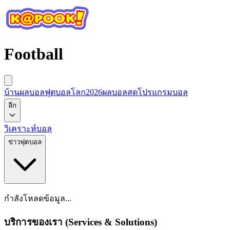
Football
บ้านผลบอล
ฟุตบอลโลก2026
ผลบอลสด
โปรแกรมบอล
ลีก
วิเคราะห์บอล
ข่าวฟุตบอล
กำลังโหลดข้อมูล...
บริการของเรา (Services & Solutions)