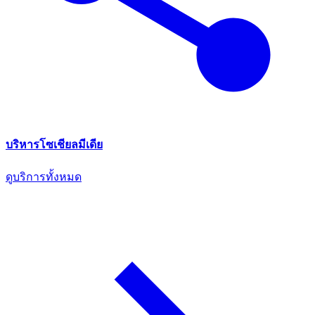
บริหารโซเชียลมีเดีย
ดูบริการทั้งหมด