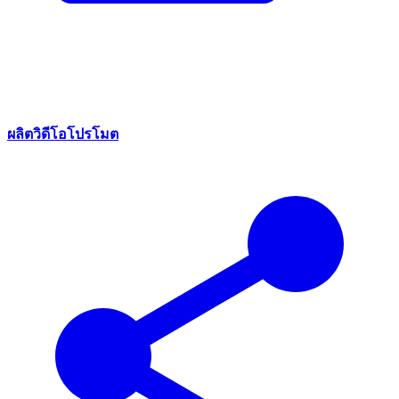
ผลิตวิดีโอโปรโมต