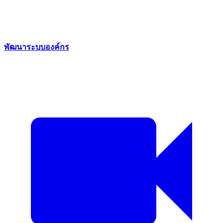
พัฒนาระบบองค์กร