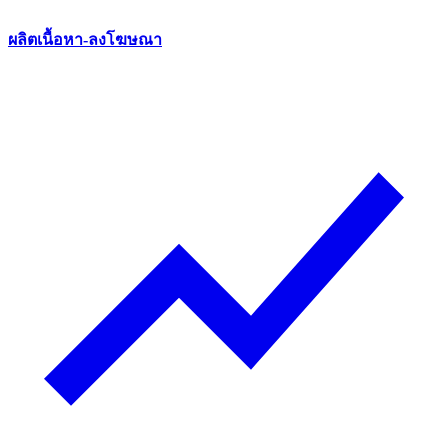
ผลิตเนื้อหา-ลงโฆษณา