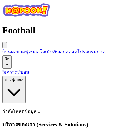
Football
บ้านผลบอล
ฟุตบอลโลก2026
ผลบอลสด
โปรแกรมบอล
ลีก
วิเคราะห์บอล
ข่าวฟุตบอล
กำลังโหลดข้อมูล...
บริการของเรา (Services & Solutions)