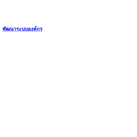
พัฒนาระบบองค์กร