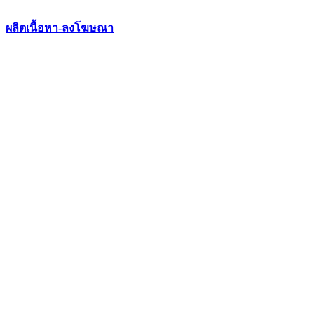
ผลิตเนื้อหา-ลงโฆษณา