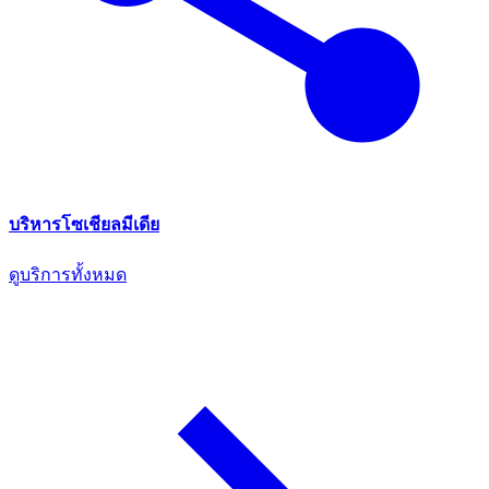
บริหารโซเชียลมีเดีย
ดูบริการทั้งหมด