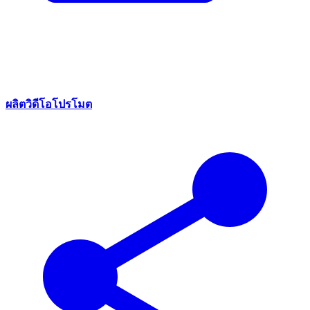
ผลิตวิดีโอโปรโมต