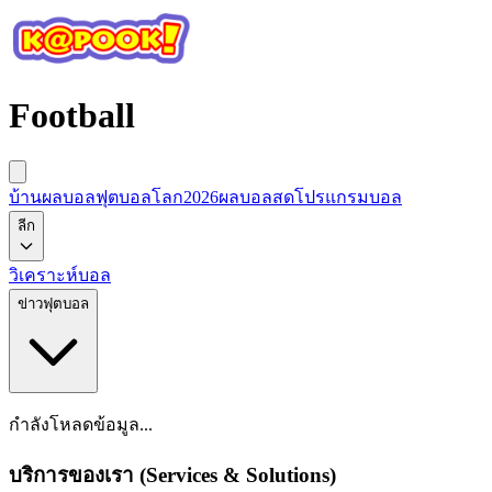
Football
บ้านผลบอล
ฟุตบอลโลก2026
ผลบอลสด
โปรแกรมบอล
ลีก
วิเคราะห์บอล
ข่าวฟุตบอล
กำลังโหลดข้อมูล...
บริการของเรา (Services & Solutions)