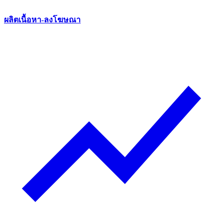
ผลิตเนื้อหา-ลงโฆษณา