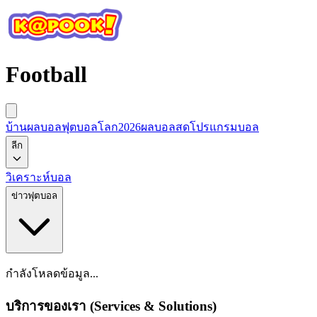
Football
บ้านผลบอล
ฟุตบอลโลก2026
ผลบอลสด
โปรแกรมบอล
ลีก
วิเคราะห์บอล
ข่าวฟุตบอล
กำลังโหลดข้อมูล...
บริการของเรา (Services & Solutions)