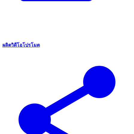
ผลิตวิดีโอโปรโมต