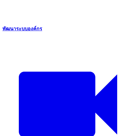
พัฒนาระบบองค์กร