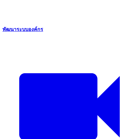
พัฒนาระบบองค์กร