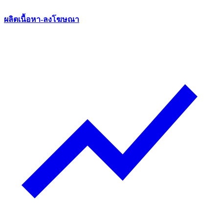
ผลิตเนื้อหา-ลงโฆษณา