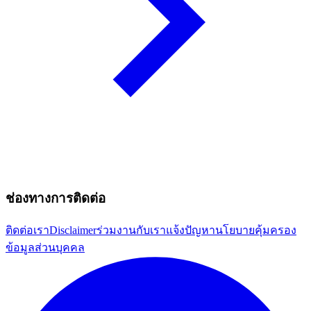
ช่องทางการติดต่อ
ติดต่อเรา
Disclaimer
ร่วมงานกับเรา
แจ้งปัญหา
นโยบายคุ้มครอง
ข้อมูลส่วนบุคคล