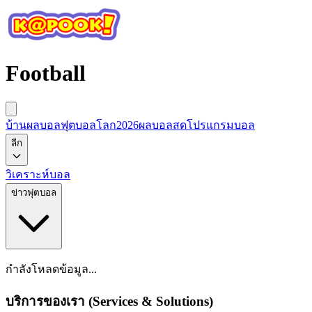
Football
บ้านผลบอล
ฟุตบอลโลก2026
ผลบอลสด
โปรแกรมบอล
ลีก
วิเคราะห์บอล
ข่าวฟุตบอล
กำลังโหลดข้อมูล...
บริการของเรา (Services & Solutions)