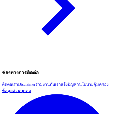
ช่องทางการติดต่อ
ติดต่อเรา
Disclaimer
ร่วมงานกับเรา
แจ้งปัญหา
นโยบายคุ้มครอง
ข้อมูลส่วนบุคคล