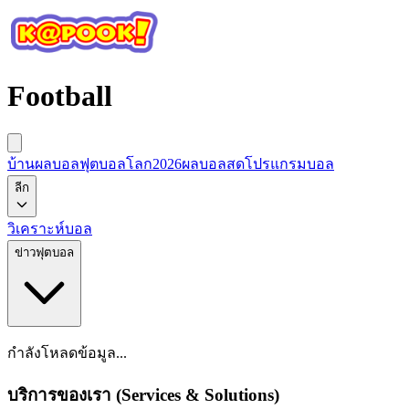
Football
บ้านผลบอล
ฟุตบอลโลก2026
ผลบอลสด
โปรแกรมบอล
ลีก
วิเคราะห์บอล
ข่าวฟุตบอล
กำลังโหลดข้อมูล...
บริการของเรา (Services & Solutions)