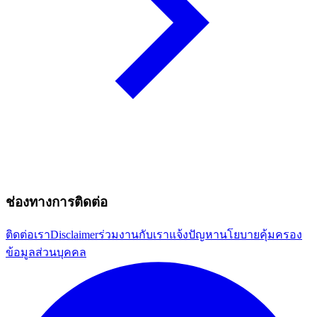
ช่องทางการติดต่อ
ติดต่อเรา
Disclaimer
ร่วมงานกับเรา
แจ้งปัญหา
นโยบายคุ้มครอง
ข้อมูลส่วนบุคคล