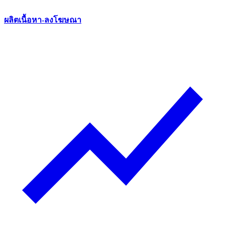
ผลิตเนื้อหา-ลงโฆษณา