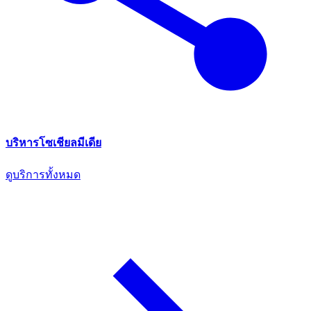
บริหารโซเชียลมีเดีย
ดูบริการทั้งหมด