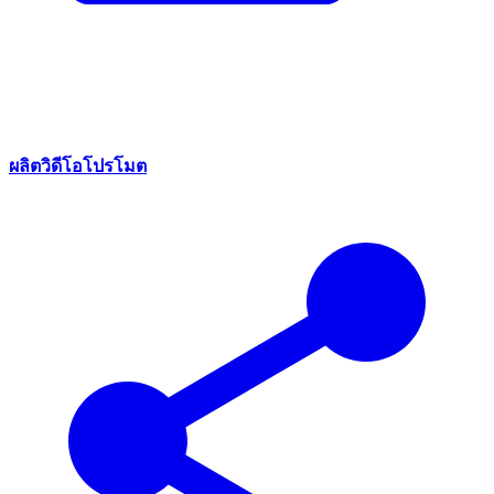
ผลิตวิดีโอโปรโมต