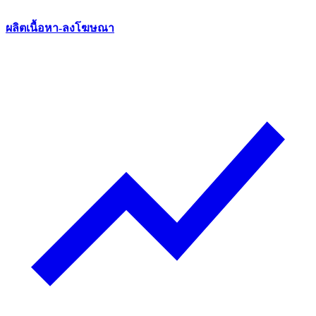
ผลิตเนื้อหา-ลงโฆษณา