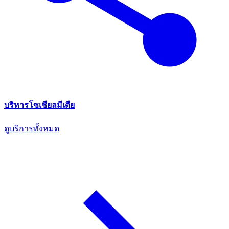
บริหารโซเชียลมีเดีย
ดูบริการทั้งหมด