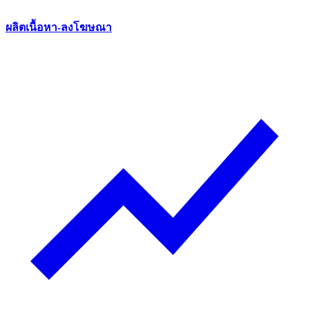
ผลิตเนื้อหา-ลงโฆษณา