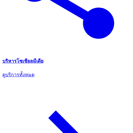
บริหารโซเชียลมีเดีย
ดูบริการทั้งหมด