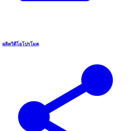
ผลิตวิดีโอโปรโมต