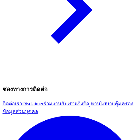
ช่องทางการติดต่อ
ติดต่อเรา
Disclaimer
ร่วมงานกับเรา
แจ้งปัญหา
นโยบายคุ้มครอง
ข้อมูลส่วนบุคคล