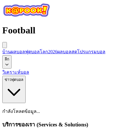
Football
บ้านผลบอล
ฟุตบอลโลก2026
ผลบอลสด
โปรแกรมบอล
ลีก
วิเคราะห์บอล
ข่าวฟุตบอล
กำลังโหลดข้อมูล...
บริการของเรา (Services & Solutions)