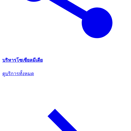
บริหารโซเชียลมีเดีย
ดูบริการทั้งหมด