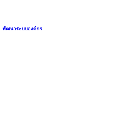
พัฒนาระบบองค์กร