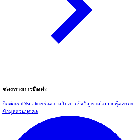
ช่องทางการติดต่อ
ติดต่อเรา
Disclaimer
ร่วมงานกับเรา
แจ้งปัญหา
นโยบายคุ้มครอง
ข้อมูลส่วนบุคคล