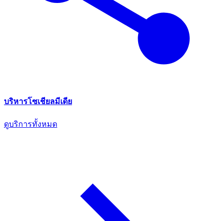
บริหารโซเชียลมีเดีย
ดูบริการทั้งหมด