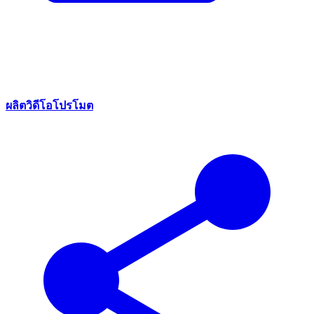
ผลิตวิดีโอโปรโมต