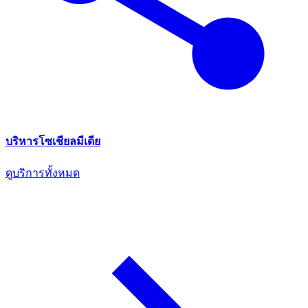
บริหารโซเชียลมีเดีย
ดูบริการทั้งหมด