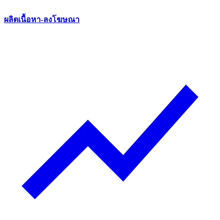
ผลิตเนื้อหา-ลงโฆษณา