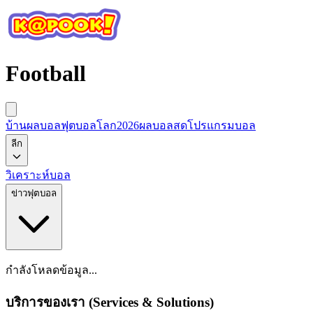
Football
บ้านผลบอล
ฟุตบอลโลก2026
ผลบอลสด
โปรแกรมบอล
ลีก
วิเคราะห์บอล
ข่าวฟุตบอล
กำลังโหลดข้อมูล...
บริการของเรา (Services & Solutions)