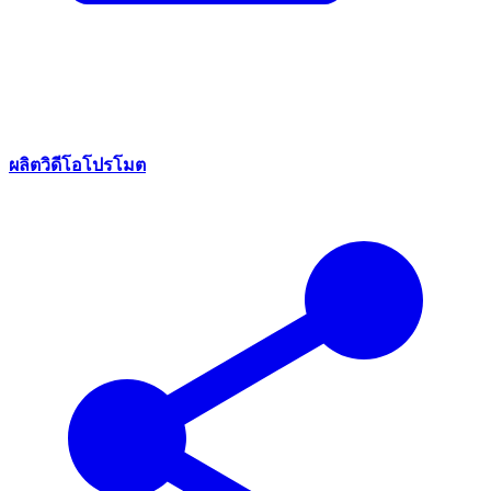
ผลิตวิดีโอโปรโมต