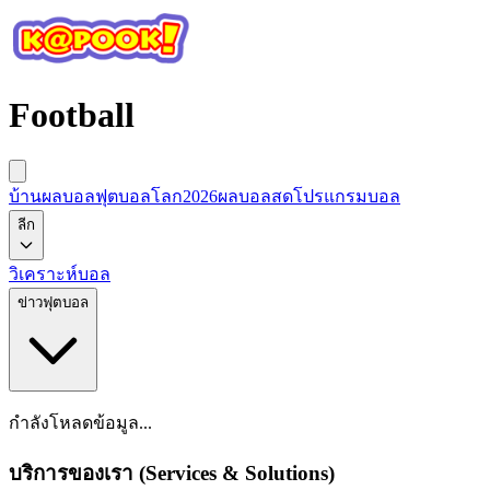
Football
บ้านผลบอล
ฟุตบอลโลก2026
ผลบอลสด
โปรแกรมบอล
ลีก
วิเคราะห์บอล
ข่าวฟุตบอล
กำลังโหลดข้อมูล...
บริการของเรา (Services & Solutions)