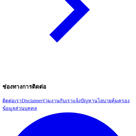
ช่องทางการติดต่อ
ติดต่อเรา
Disclaimer
ร่วมงานกับเรา
แจ้งปัญหา
นโยบายคุ้มครอง
ข้อมูลส่วนบุคคล