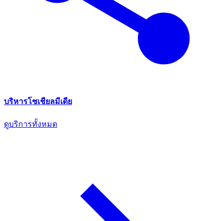
บริหารโซเชียลมีเดีย
ดูบริการทั้งหมด