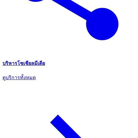
บริหารโซเชียลมีเดีย
ดูบริการทั้งหมด