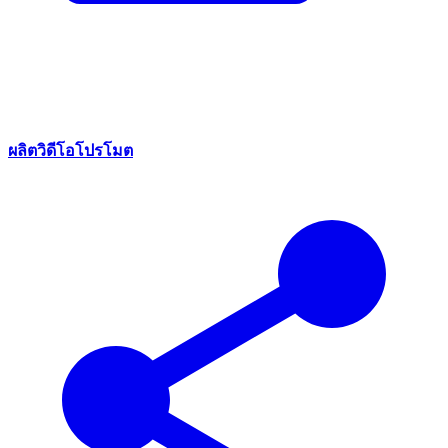
ผลิตวิดีโอโปรโมต