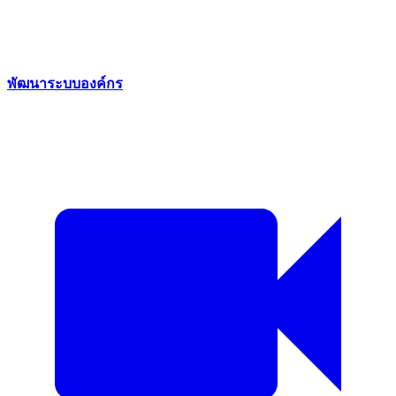
พัฒนาระบบองค์กร