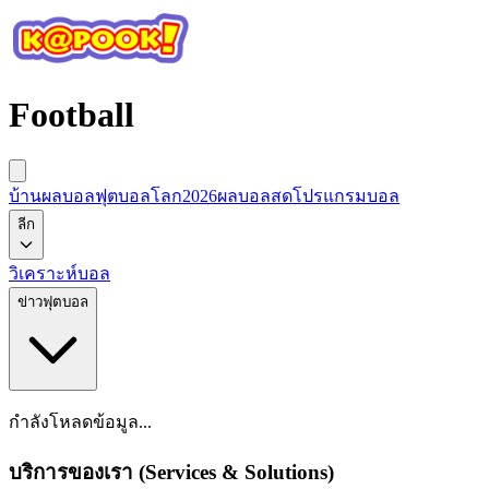
Football
บ้านผลบอล
ฟุตบอลโลก2026
ผลบอลสด
โปรแกรมบอล
ลีก
วิเคราะห์บอล
ข่าวฟุตบอล
กำลังโหลดข้อมูล...
บริการของเรา (Services & Solutions)