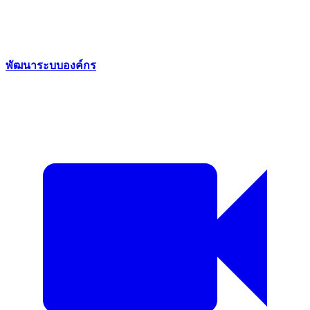
พัฒนาระบบองค์กร