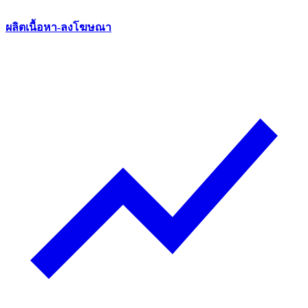
ผลิตเนื้อหา-ลงโฆษณา