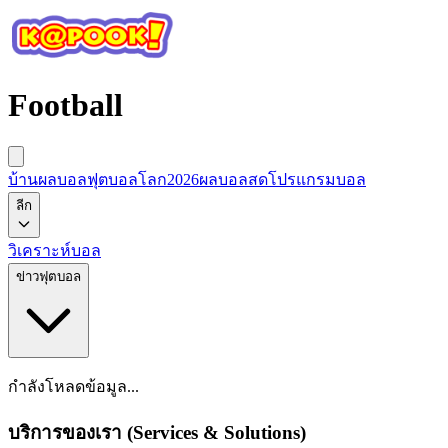
Football
บ้านผลบอล
ฟุตบอลโลก2026
ผลบอลสด
โปรแกรมบอล
ลีก
วิเคราะห์บอล
ข่าวฟุตบอล
กำลังโหลดข้อมูล...
บริการของเรา (Services & Solutions)