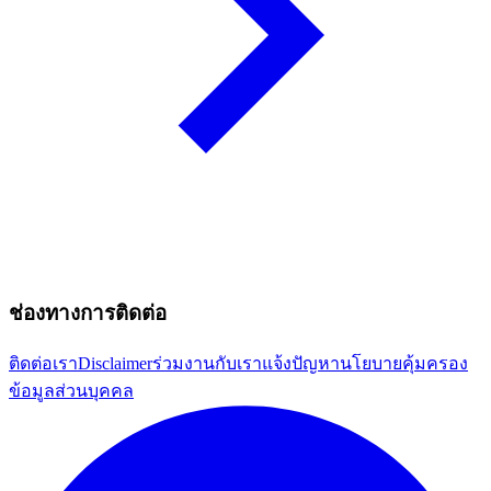
ช่องทางการติดต่อ
ติดต่อเรา
Disclaimer
ร่วมงานกับเรา
แจ้งปัญหา
นโยบายคุ้มครอง
ข้อมูลส่วนบุคคล