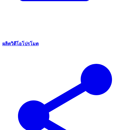
ผลิตวิดีโอโปรโมต