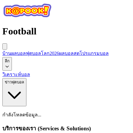
Football
บ้านผลบอล
ฟุตบอลโลก2026
ผลบอลสด
โปรแกรมบอล
ลีก
วิเคราะห์บอล
ข่าวฟุตบอล
กำลังโหลดข้อมูล...
บริการของเรา (Services & Solutions)