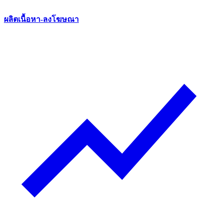
ผลิตเนื้อหา-ลงโฆษณา