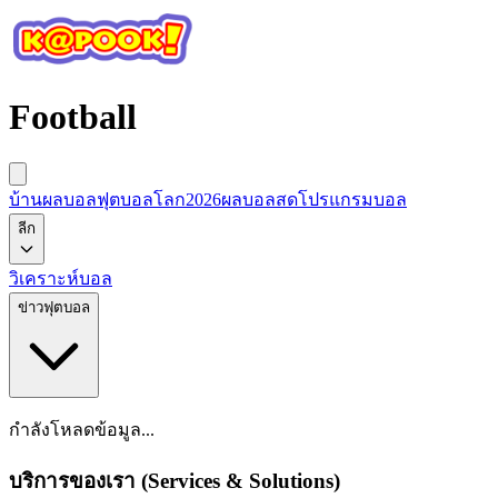
Football
บ้านผลบอล
ฟุตบอลโลก2026
ผลบอลสด
โปรแกรมบอล
ลีก
วิเคราะห์บอล
ข่าวฟุตบอล
กำลังโหลดข้อมูล...
บริการของเรา (Services & Solutions)