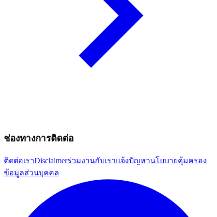
ช่องทางการติดต่อ
ติดต่อเรา
Disclaimer
ร่วมงานกับเรา
แจ้งปัญหา
นโยบายคุ้มครอง
ข้อมูลส่วนบุคคล