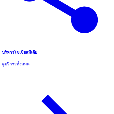
บริหารโซเชียลมีเดีย
ดูบริการทั้งหมด