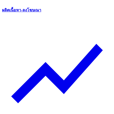
ผลิตเนื้อหา-ลงโฆษณา