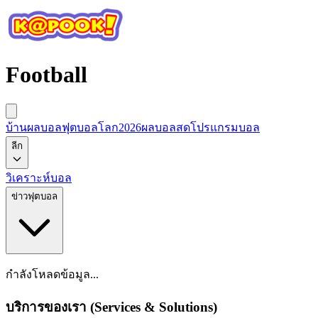
Football
บ้านผลบอล
ฟุตบอลโลก2026
ผลบอลสด
โปรแกรมบอล
ลีก
วิเคราะห์บอล
ข่าวฟุตบอล
กำลังโหลดข้อมูล...
บริการของเรา (Services & Solutions)