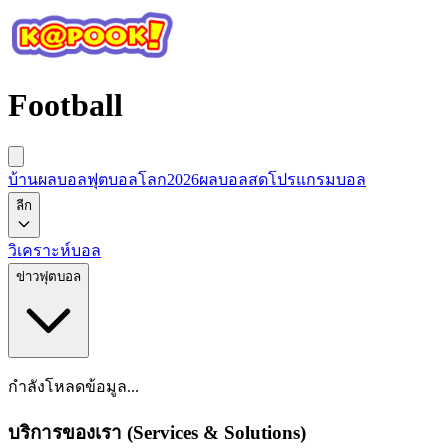
Football
บ้านผลบอล
ฟุตบอลโลก2026
ผลบอลสด
โปรแกรมบอล
ลีก
วิเคราะห์บอล
ข่าวฟุตบอล
กำลังโหลดข้อมูล...
บริการของเรา (Services & Solutions)