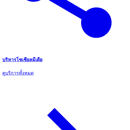
บริหารโซเชียลมีเดีย
ดูบริการทั้งหมด