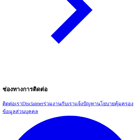
ช่องทางการติดต่อ
ติดต่อเรา
Disclaimer
ร่วมงานกับเรา
แจ้งปัญหา
นโยบายคุ้มครอง
ข้อมูลส่วนบุคคล