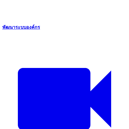
พัฒนาระบบองค์กร