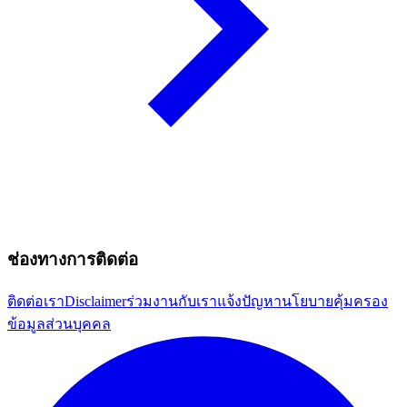
ช่องทางการติดต่อ
ติดต่อเรา
Disclaimer
ร่วมงานกับเรา
แจ้งปัญหา
นโยบายคุ้มครอง
ข้อมูลส่วนบุคคล