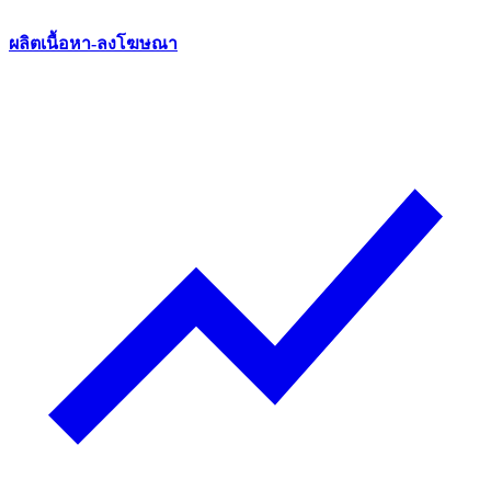
ผลิตเนื้อหา-ลงโฆษณา