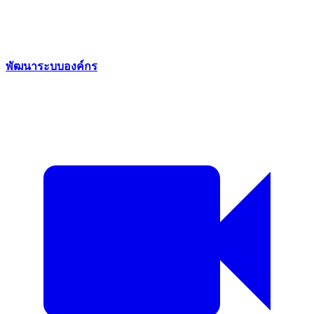
พัฒนาระบบองค์กร