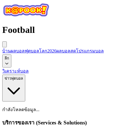
Football
บ้านผลบอล
ฟุตบอลโลก2026
ผลบอลสด
โปรแกรมบอล
ลีก
วิเคราะห์บอล
ข่าวฟุตบอล
กำลังโหลดข้อมูล...
บริการของเรา (Services & Solutions)