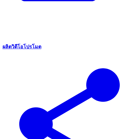
ผลิตวิดีโอโปรโมต