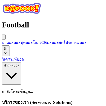
Football
บ้านผลบอล
ฟุตบอลโลก2026
ผลบอลสด
โปรแกรมบอล
ลีก
วิเคราะห์บอล
ข่าวฟุตบอล
กำลังโหลดข้อมูล...
บริการของเรา (Services & Solutions)