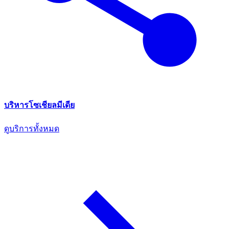
บริหารโซเชียลมีเดีย
ดูบริการทั้งหมด