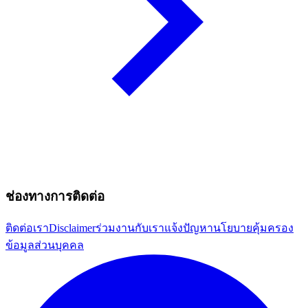
ช่องทางการติดต่อ
ติดต่อเรา
Disclaimer
ร่วมงานกับเรา
แจ้งปัญหา
นโยบายคุ้มครอง
ข้อมูลส่วนบุคคล