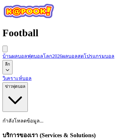
Football
บ้านผลบอล
ฟุตบอลโลก2026
ผลบอลสด
โปรแกรมบอล
ลีก
วิเคราะห์บอล
ข่าวฟุตบอล
กำลังโหลดข้อมูล...
บริการของเรา (Services & Solutions)