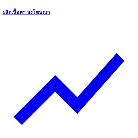
ผลิตเนื้อหา-ลงโฆษณา