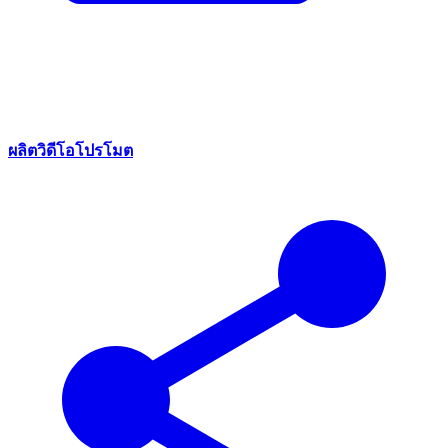
ผลิตวิดีโอโปรโมต