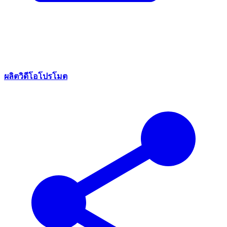
ผลิตวิดีโอโปรโมต