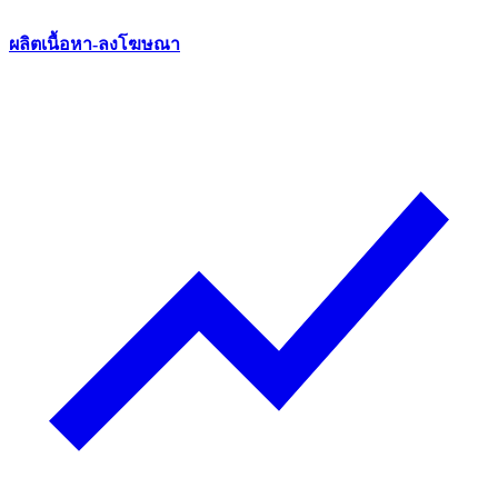
ผลิตเนื้อหา-ลงโฆษณา