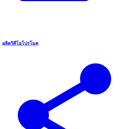
ผลิตวิดีโอโปรโมต