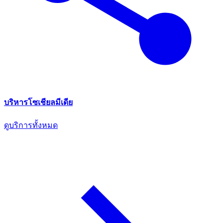
บริหารโซเชียลมีเดีย
ดูบริการทั้งหมด