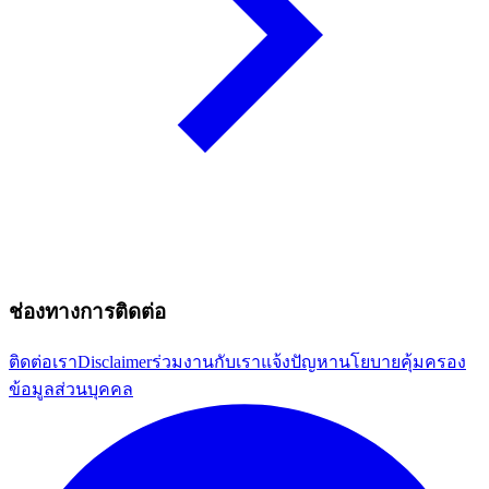
ช่องทางการติดต่อ
ติดต่อเรา
Disclaimer
ร่วมงานกับเรา
แจ้งปัญหา
นโยบายคุ้มครอง
ข้อมูลส่วนบุคคล