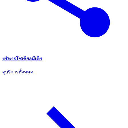
บริหารโซเชียลมีเดีย
ดูบริการทั้งหมด