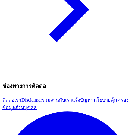
ช่องทางการติดต่อ
ติดต่อเรา
Disclaimer
ร่วมงานกับเรา
แจ้งปัญหา
นโยบายคุ้มครอง
ข้อมูลส่วนบุคคล