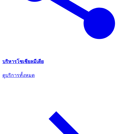
บริหารโซเชียลมีเดีย
ดูบริการทั้งหมด