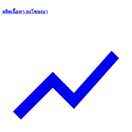
ผลิตเนื้อหา-ลงโฆษณา