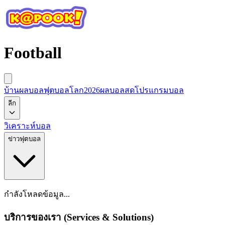
Football
บ้านผลบอล
ฟุตบอลโลก2026
ผลบอลสด
โปรแกรมบอล
ลีก
วิเคราะห์บอล
ข่าวฟุตบอล
กำลังโหลดข้อมูล...
บริการของเรา (Services & Solutions)