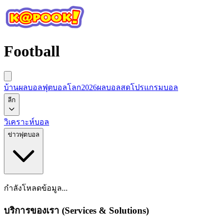
Football
บ้านผลบอล
ฟุตบอลโลก2026
ผลบอลสด
โปรแกรมบอล
ลีก
วิเคราะห์บอล
ข่าวฟุตบอล
กำลังโหลดข้อมูล...
บริการของเรา (Services & Solutions)