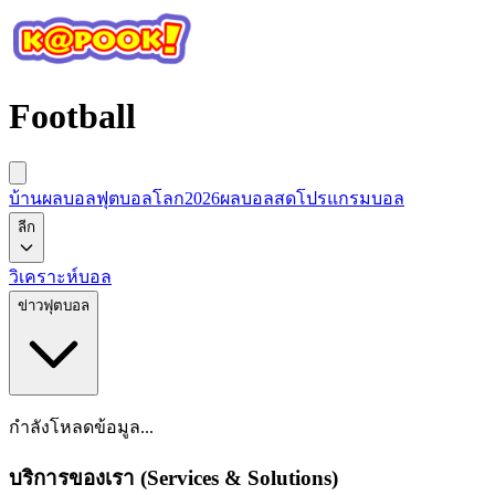
Football
บ้านผลบอล
ฟุตบอลโลก2026
ผลบอลสด
โปรแกรมบอล
ลีก
วิเคราะห์บอล
ข่าวฟุตบอล
กำลังโหลดข้อมูล...
บริการของเรา (Services & Solutions)