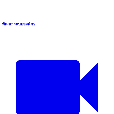
พัฒนาระบบองค์กร