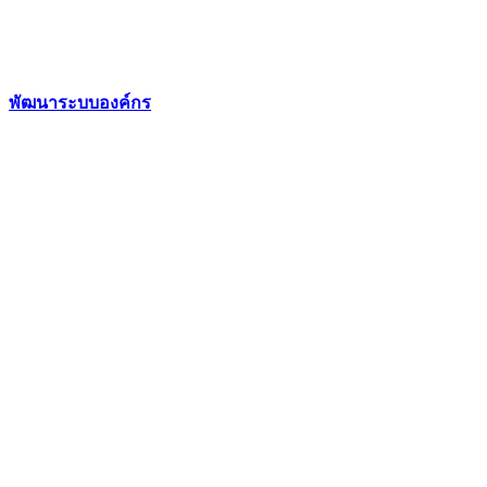
พัฒนาระบบองค์กร