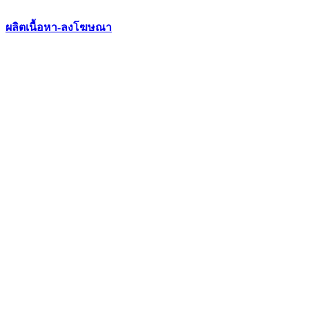
ผลิตเนื้อหา-ลงโฆษณา