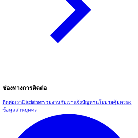
ช่องทางการติดต่อ
ติดต่อเรา
Disclaimer
ร่วมงานกับเรา
แจ้งปัญหา
นโยบายคุ้มครอง
ข้อมูลส่วนบุคคล