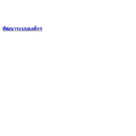
พัฒนาระบบองค์กร