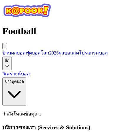
Football
บ้านผลบอล
ฟุตบอลโลก2026
ผลบอลสด
โปรแกรมบอล
ลีก
วิเคราะห์บอล
ข่าวฟุตบอล
กำลังโหลดข้อมูล...
บริการของเรา (Services & Solutions)