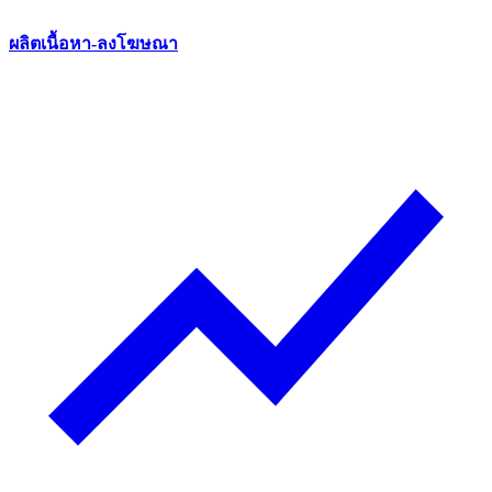
ผลิตเนื้อหา-ลงโฆษณา