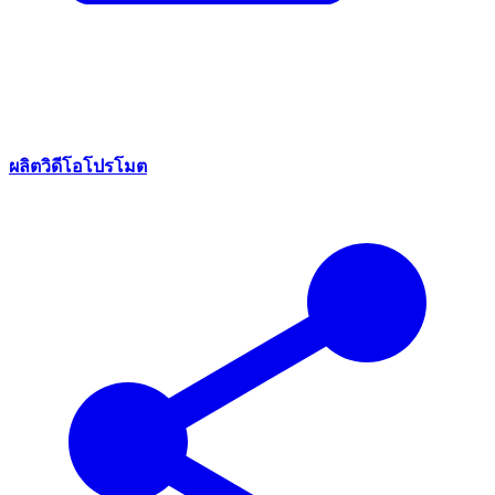
ผลิตวิดีโอโปรโมต