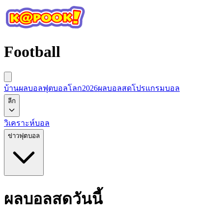
Football
บ้านผลบอล
ฟุตบอลโลก2026
ผลบอลสด
โปรแกรมบอล
ลีก
วิเคราะห์บอล
ข่าวฟุตบอล
ผลบอลสดวันนี้