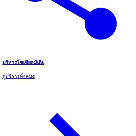
บริหารโซเชียลมีเดีย
ดูบริการทั้งหมด