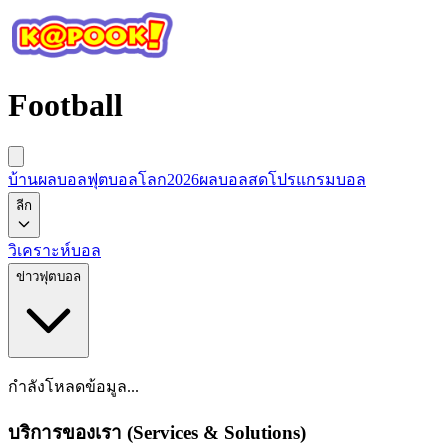
Football
บ้านผลบอล
ฟุตบอลโลก2026
ผลบอลสด
โปรแกรมบอล
ลีก
วิเคราะห์บอล
ข่าวฟุตบอล
กำลังโหลดข้อมูล...
บริการของเรา (Services & Solutions)