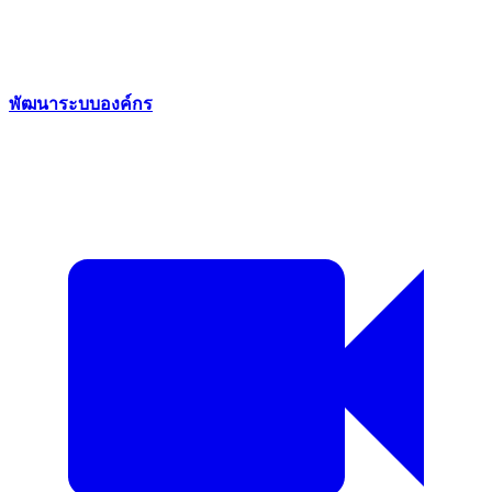
พัฒนาระบบองค์กร