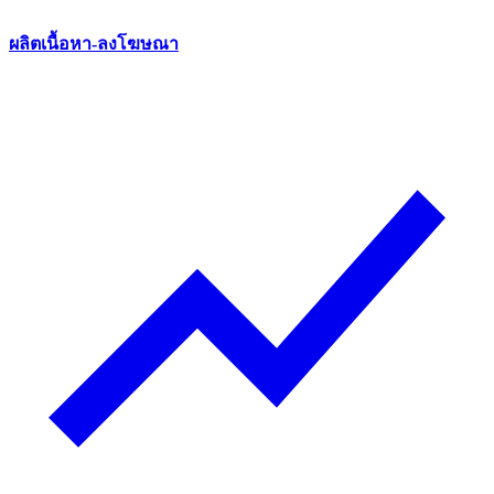
ผลิตเนื้อหา-ลงโฆษณา