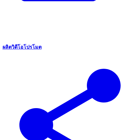
ผลิตวิดีโอโปรโมต