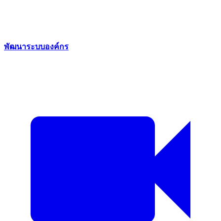
พัฒนาระบบองค์กร