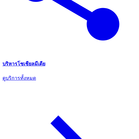
บริหารโซเชียลมีเดีย
ดูบริการทั้งหมด