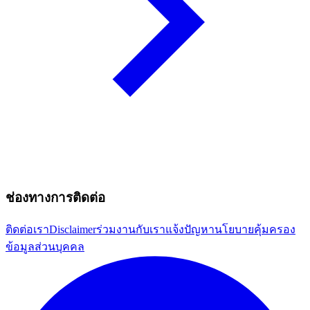
ช่องทางการติดต่อ
ติดต่อเรา
Disclaimer
ร่วมงานกับเรา
แจ้งปัญหา
นโยบายคุ้มครอง
ข้อมูลส่วนบุคคล