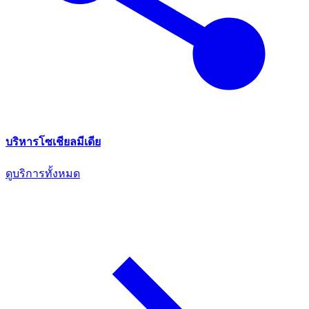
บริหารโซเชียลมีเดีย
ดูบริการทั้งหมด