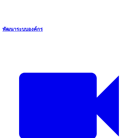
พัฒนาระบบองค์กร