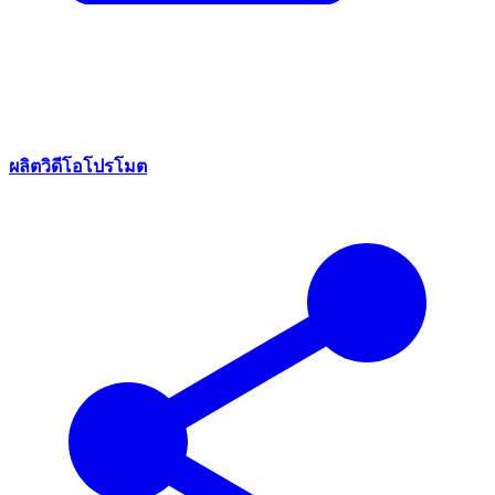
ผลิตวิดีโอโปรโมต