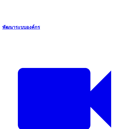
พัฒนาระบบองค์กร